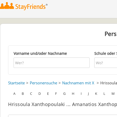
Per
Vorname und/oder Nachname
Schule oder 
Startseite
Personensuche
Nachnamen mit X
Hrissoul
A
B
C
D
E
F
G
H
I
J
K
L
M
Hrissoula Xanthopoulaki ... Amanatios Xantho