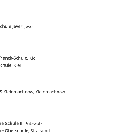
chule Jever
, Jever
Planck-Schule
, Kiel
schule
, Kiel
OS Kleinmachnow
, Kleinmachnow
e-Schule II
, Pritzwalk
he Oberschule
, Stralsund