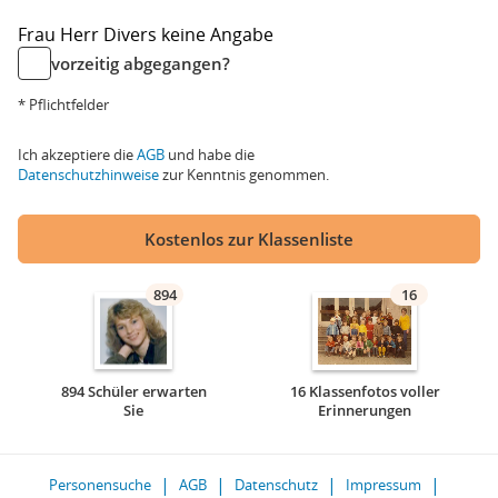
Frau
Herr
Divers
keine Angabe
vorzeitig abgegangen?
* Pflichtfelder
Ich akzeptiere die
AGB
und habe die
Datenschutzhinweise
zur Kenntnis genommen.
Kostenlos zur Klassenliste
894
16
894 Schüler erwarten
16 Klassenfotos voller
Sie
Erinnerungen
Personensuche
AGB
Datenschutz
Impressum