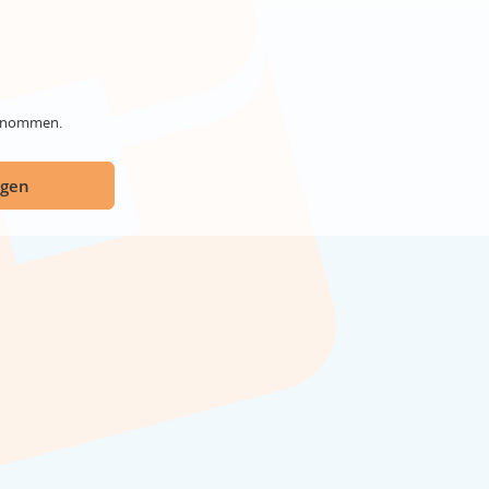
genommen.
ügen