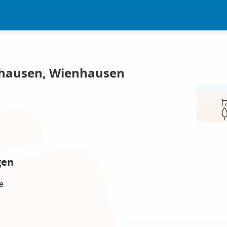
hausen, Wienhausen
gen
e