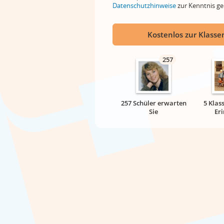
Datenschutzhinweise
zur Kenntnis 
Kostenlos zur Klassen
257
257 Schüler erwarten
5 Klas
Sie
Er