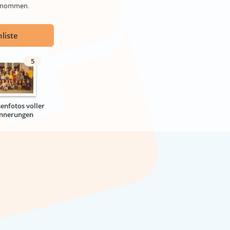
genommen.
liste
5
senfotos voller
innerungen