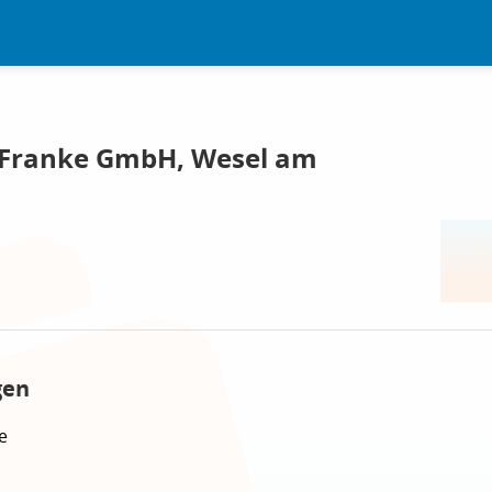
e Franke GmbH, Wesel am
gen
e