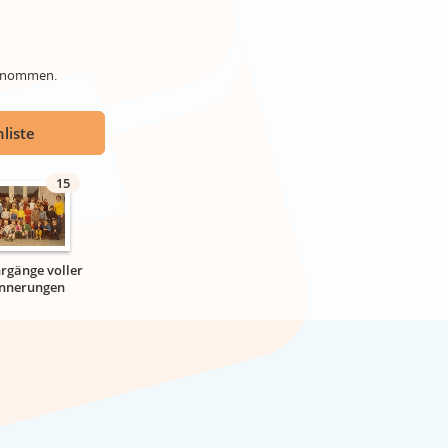
genommen.
liste
15
hrgänge voller
innerungen