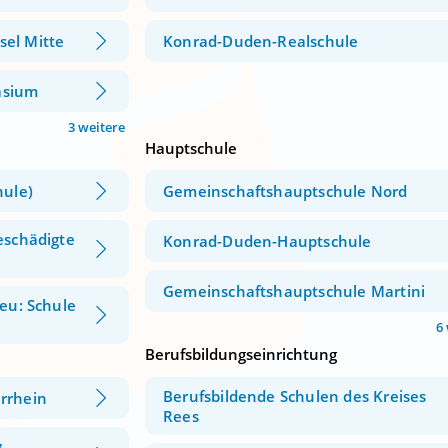
el Mitte
Konrad-Duden-Realschule
asium
3 weitere
Hauptschule
hule)
Gemeinschaftshauptschule Nord
eschädigte
Konrad-Duden-Hauptschule
Gemeinschaftshauptschule Martini
neu: Schule
6
Berufsbildungseinrichtung
Berufsbildende Schulen des Kreises
rrhein
Rees
.