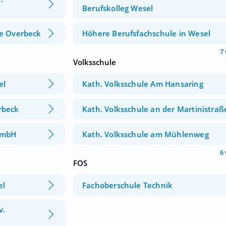
Berufskolleg Wesel
e Overbeck
Höhere Berufsfachschule in Wesel
7
Volksschule
el
Kath. Volksschule Am Hansaring
rbeck
Kath. Volksschule an der Martinistraß
GmbH
Kath. Volksschule am Mühlenweg
6
FOS
el
Fachoberschule Technik
v.