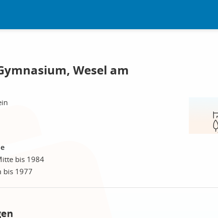
-Gymnasium, Wesel am
ein
le
itte bis 1984
 bis 1977
gen