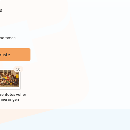
e
genommen.
liste
50
senfotos voller
innerungen