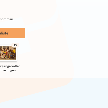
genommen.
liste
15
hrgänge voller
innerungen