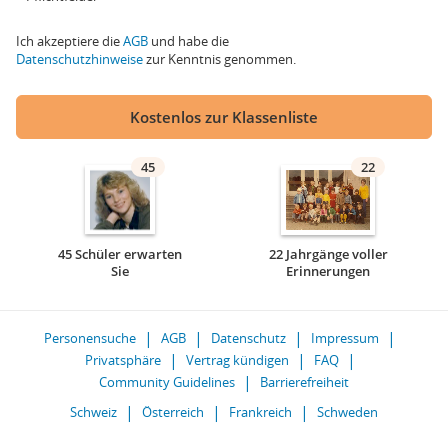
Ich akzeptiere die
AGB
und habe die
Datenschutzhinweise
zur Kenntnis genommen.
Kostenlos zur Klassenliste
45
22
45 Schüler erwarten
22 Jahrgänge voller
Sie
Erinnerungen
Personensuche
AGB
Datenschutz
Impressum
Privatsphäre
Vertrag kündigen
FAQ
Community Guidelines
Barrierefreiheit
Schweiz
Österreich
Frankreich
Schweden