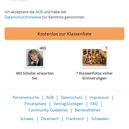
Ich akzeptiere die
AGB
und habe die
Datenschutzhinweise
zur Kenntnis genommen.
Kostenlos zur Klassenliste
493
7
493 Schüler erwarten
7 Klassenfotos voller
Sie
Erinnerungen
Personensuche
AGB
Datenschutz
Impressum
Privatsphäre
Vertrag kündigen
FAQ
Community Guidelines
Barrierefreiheit
Schweiz
Österreich
Frankreich
Schweden