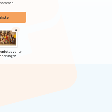
genommen.
liste
4
senfotos voller
innerungen