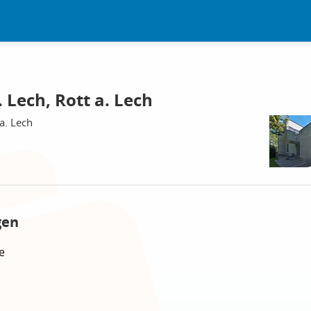
 Lech, Rott a. Lech
a. Lech
gen
e