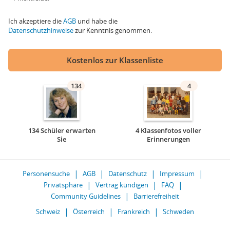
Ich akzeptiere die
AGB
und habe die
Datenschutzhinweise
zur Kenntnis genommen.
Kostenlos zur Klassenliste
134
4
134 Schüler erwarten
4 Klassenfotos voller
Sie
Erinnerungen
Personensuche
AGB
Datenschutz
Impressum
Privatsphäre
Vertrag kündigen
FAQ
Community Guidelines
Barrierefreiheit
Schweiz
Österreich
Frankreich
Schweden