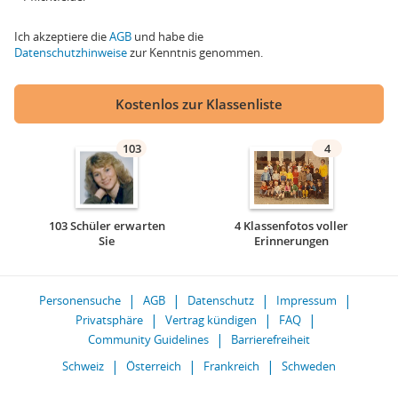
Ich akzeptiere die
AGB
und habe die
Datenschutzhinweise
zur Kenntnis genommen.
Kostenlos zur Klassenliste
103
4
103 Schüler erwarten
4 Klassenfotos voller
Sie
Erinnerungen
Personensuche
AGB
Datenschutz
Impressum
Privatsphäre
Vertrag kündigen
FAQ
Community Guidelines
Barrierefreiheit
Schweiz
Österreich
Frankreich
Schweden