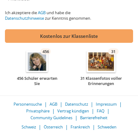
Ich akzeptiere die
AGB
und habe die
Datenschutzhinweise
zur Kenntnis genommen.
Kostenlos zur Klassenliste
456
31
456 Schüler erwarten
31 Klassenfotos voller
Sie
Erinnerungen
Personensuche
AGB
Datenschutz
Impressum
Privatsphäre
Vertrag kündigen
FAQ
Community Guidelines
Barrierefreiheit
Schweiz
Österreich
Frankreich
Schweden