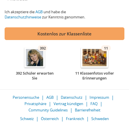
Ich akzeptiere die
AGB
und habe die
Datenschutzhinweise
zur Kenntnis genommen.
Kostenlos zur Klassenliste
392
11
392 Schüler erwarten
11 Klassenfotos voller
Sie
Erinnerungen
Personensuche
AGB
Datenschutz
Impressum
Privatsphäre
Vertrag kündigen
FAQ
Community Guidelines
Barrierefreiheit
Schweiz
Österreich
Frankreich
Schweden