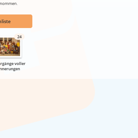
genommen.
liste
24
hrgänge voller
innerungen