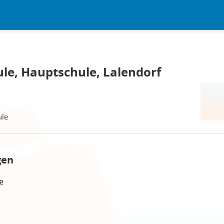
le, Hauptschule, Lalendorf
ule
gen
e