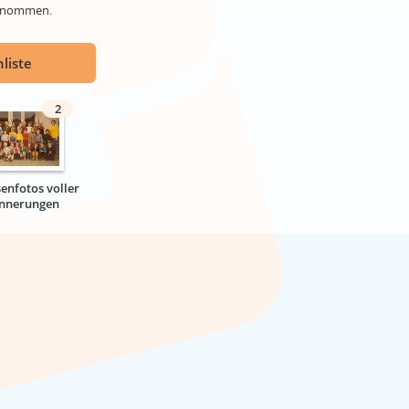
genommen.
liste
2
senfotos voller
innerungen