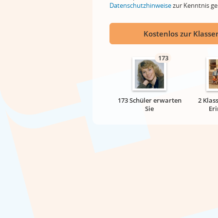
Datenschutzhinweise
zur Kenntnis 
Kostenlos zur Klassen
173
173 Schüler erwarten
2 Klas
Sie
Er