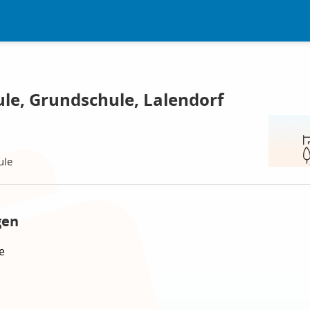
le, Grundschule, Lalendorf
ule
gen
e