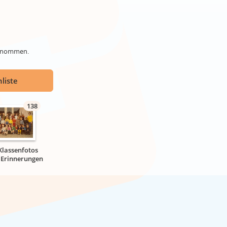
genommen.
liste
138
Klassenfotos
r Erinnerungen