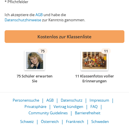
* Pflichtfelder
Ich akzeptiere die
AGB
und habe die
Datenschutzhinweise
zur Kenntnis genommen.
Kostenlos zur Klassenliste
75
11
75 Schüler erwarten
11 Klassenfotos voller
Sie
Erinnerungen
Personensuche
AGB
Datenschutz
Impressum
Privatsphäre
Vertrag kündigen
FAQ
Community Guidelines
Barrierefreiheit
Schweiz
Österreich
Frankreich
Schweden