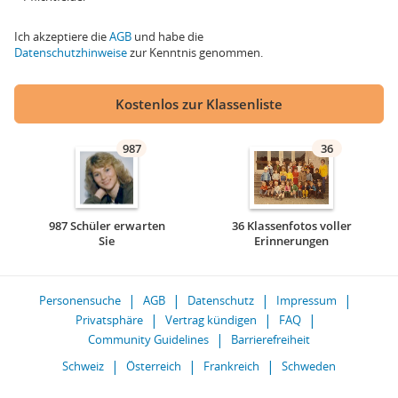
Ich akzeptiere die
AGB
und habe die
Datenschutzhinweise
zur Kenntnis genommen.
Kostenlos zur Klassenliste
987
36
987 Schüler erwarten
36 Klassenfotos voller
Sie
Erinnerungen
Personensuche
AGB
Datenschutz
Impressum
Privatsphäre
Vertrag kündigen
FAQ
Community Guidelines
Barrierefreiheit
Schweiz
Österreich
Frankreich
Schweden