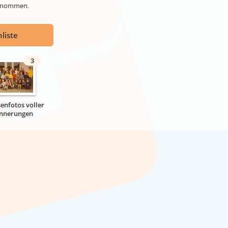
genommen.
liste
3
senfotos voller
innerungen