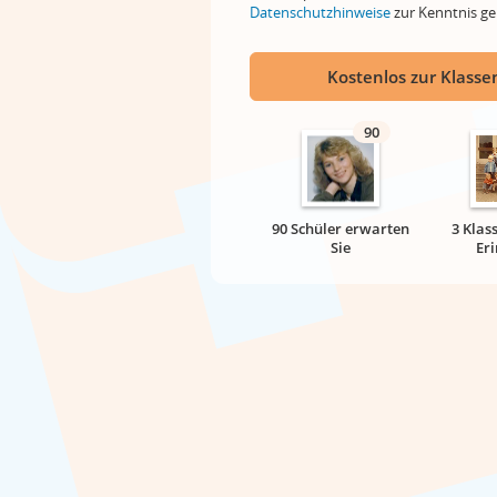
Datenschutzhinweise
zur Kenntnis 
Kostenlos zur Klassen
90
90 Schüler erwarten
3 Klas
Sie
Er