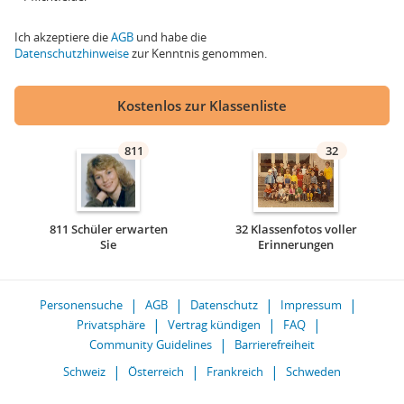
Ich akzeptiere die
AGB
und habe die
Datenschutzhinweise
zur Kenntnis genommen.
Kostenlos zur Klassenliste
811
32
811 Schüler erwarten
32 Klassenfotos voller
Sie
Erinnerungen
Personensuche
AGB
Datenschutz
Impressum
Privatsphäre
Vertrag kündigen
FAQ
Community Guidelines
Barrierefreiheit
Schweiz
Österreich
Frankreich
Schweden