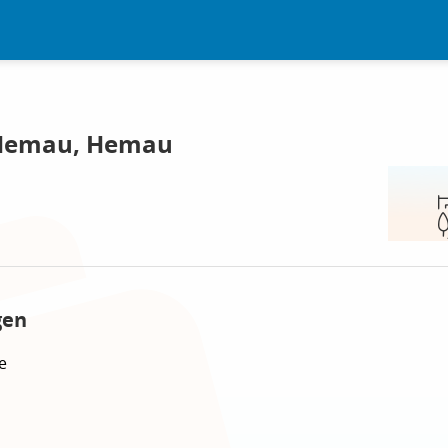
 Hemau, Hemau
gen
e