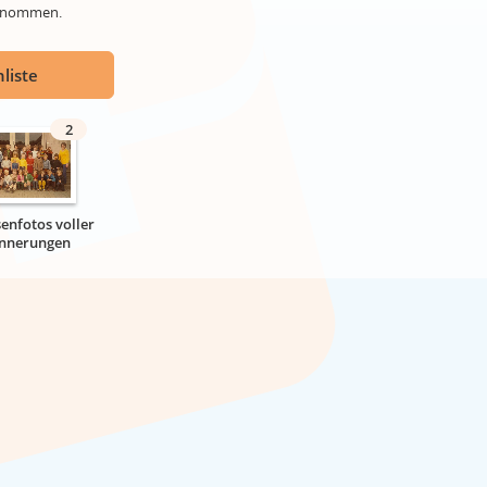
genommen.
liste
2
senfotos voller
innerungen