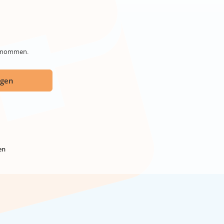
genommen.
ügen
en