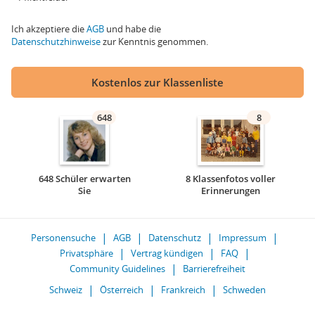
Ich akzeptiere die
AGB
und habe die
Datenschutzhinweise
zur Kenntnis genommen.
Kostenlos zur Klassenliste
648
8
648 Schüler erwarten
8 Klassenfotos voller
Sie
Erinnerungen
Personensuche
AGB
Datenschutz
Impressum
Privatsphäre
Vertrag kündigen
FAQ
Community Guidelines
Barrierefreiheit
Schweiz
Österreich
Frankreich
Schweden