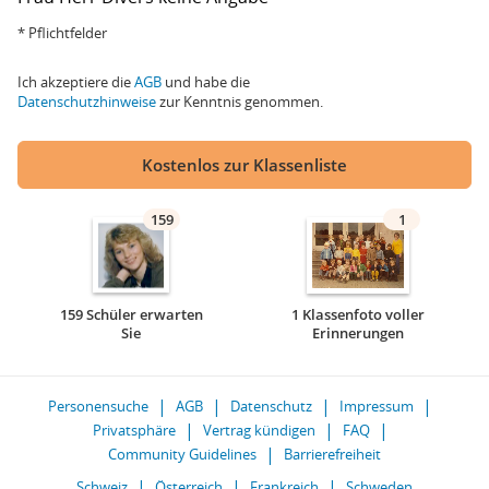
* Pflichtfelder
Ich akzeptiere die
AGB
und habe die
Datenschutzhinweise
zur Kenntnis genommen.
Kostenlos zur Klassenliste
159
1
159 Schüler erwarten
1 Klassenfoto voller
Sie
Erinnerungen
Personensuche
AGB
Datenschutz
Impressum
Privatsphäre
Vertrag kündigen
FAQ
Community Guidelines
Barrierefreiheit
Schweiz
Österreich
Frankreich
Schweden