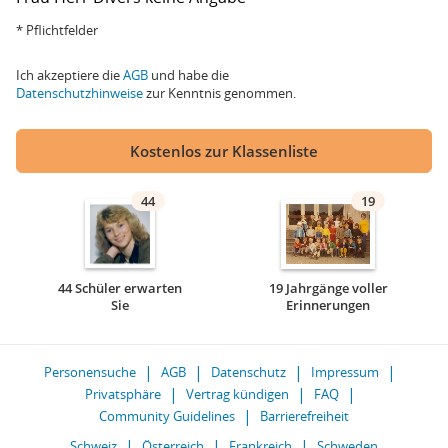
* Pflichtfelder
Ich akzeptiere die
AGB
und habe die
Datenschutzhinweise
zur Kenntnis genommen.
Kostenlos zur Klassenliste
44
19
44 Schüler erwarten
19 Jahrgänge voller
Sie
Erinnerungen
Personensuche
AGB
Datenschutz
Impressum
Privatsphäre
Vertrag kündigen
FAQ
Community Guidelines
Barrierefreiheit
Schweiz
Österreich
Frankreich
Schweden