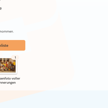
e
genommen.
liste
1
senfoto voller
innerungen