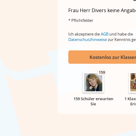
Frau
Herr
Divers
keine Angab
* Pflichtfelder
Ich akzeptiere die
AGB
und habe die
Datenschutzhinweise
zur Kenntnis 
Kostenlos zur Klassen
159
159 Schüler erwarten
1 Klas
Sie
Er