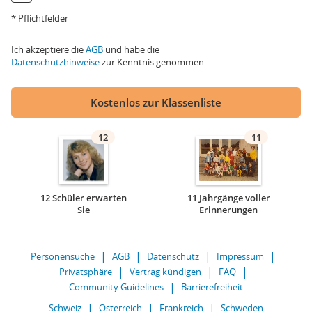
* Pflichtfelder
Ich akzeptiere die
AGB
und habe die
Datenschutzhinweise
zur Kenntnis genommen.
Kostenlos zur Klassenliste
12
11
12 Schüler erwarten
11 Jahrgänge voller
Sie
Erinnerungen
Personensuche
AGB
Datenschutz
Impressum
Privatsphäre
Vertrag kündigen
FAQ
Community Guidelines
Barrierefreiheit
Schweiz
Österreich
Frankreich
Schweden