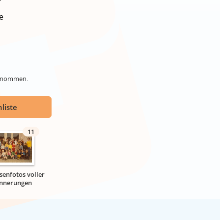
e
genommen.
liste
11
senfotos voller
innerungen