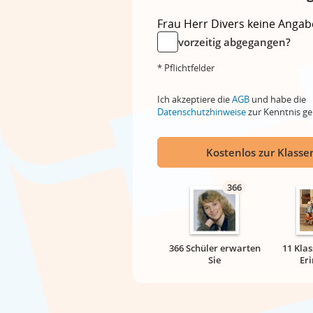
Frau
Herr
Divers
keine Angab
vorzeitig abgegangen?
* Pflichtfelder
Ich akzeptiere die
AGB
und habe die
Datenschutzhinweise
zur Kenntnis 
Kostenlos zur Klassen
366
366 Schüler erwarten
11 Klas
Sie
Er