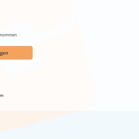
genommen.
ügen
en