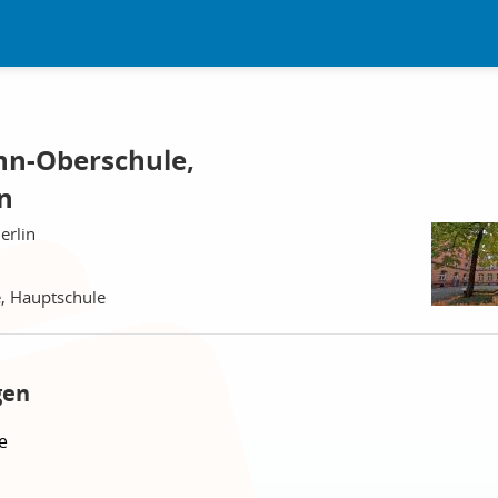
n-Oberschule,
n
erlin
, Hauptschule
gen
e