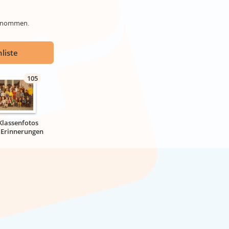
genommen.
liste
105
Klassenfotos
r Erinnerungen