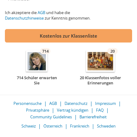
Ich akzeptiere die
AGB
und habe die
Datenschutzhinweise
zur Kenntnis genommen.
Kostenlos zur Klassenliste
714
20
714 Schüler erwarten
20 Klassenfotos voller
Sie
Erinnerungen
Personensuche
AGB
Datenschutz
Impressum
Privatsphäre
Vertrag kündigen
FAQ
Community Guidelines
Barrierefreiheit
Schweiz
Österreich
Frankreich
Schweden