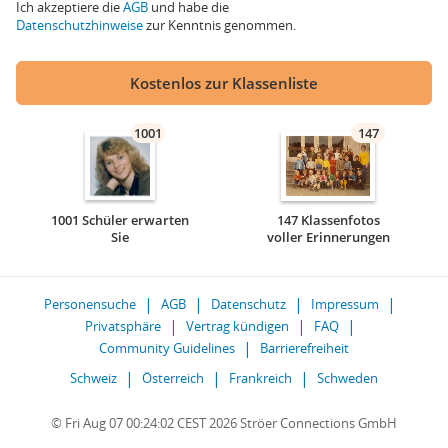
Ich akzeptiere die
AGB
und habe die
Datenschutzhinweise
zur Kenntnis genommen.
Kostenlos zur Klassenliste
1001
147
1001 Schüler erwarten
147 Klassenfotos
Sie
voller Erinnerungen
Personensuche
AGB
Datenschutz
Impressum
Privatsphäre
Vertrag kündigen
FAQ
Community Guidelines
Barrierefreiheit
Schweiz
Österreich
Frankreich
Schweden
© Fri Aug 07 00:24:02 CEST 2026 Ströer Connections GmbH