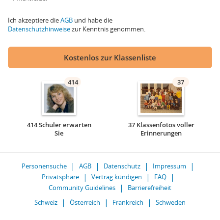
Ich akzeptiere die
AGB
und habe die
Datenschutzhinweise
zur Kenntnis genommen.
Kostenlos zur Klassenliste
414
37
414 Schüler erwarten
37 Klassenfotos voller
Sie
Erinnerungen
Personensuche
AGB
Datenschutz
Impressum
Privatsphäre
Vertrag kündigen
FAQ
Community Guidelines
Barrierefreiheit
Schweiz
Österreich
Frankreich
Schweden