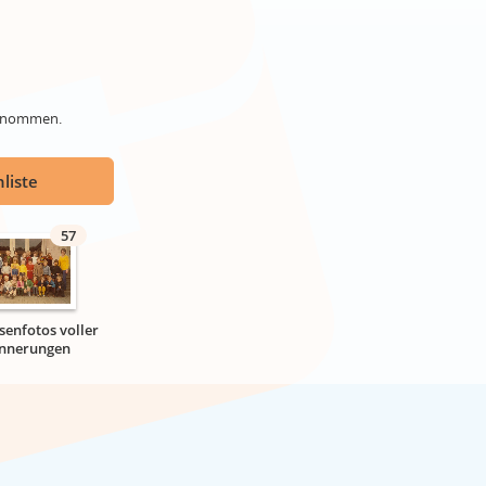
genommen.
liste
57
senfotos voller
innerungen