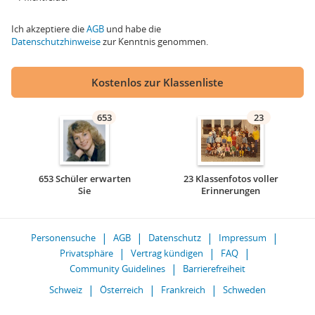
Ich akzeptiere die
AGB
und habe die
Datenschutzhinweise
zur Kenntnis genommen.
Kostenlos zur Klassenliste
653
23
653 Schüler erwarten
23 Klassenfotos voller
Sie
Erinnerungen
Personensuche
AGB
Datenschutz
Impressum
Privatsphäre
Vertrag kündigen
FAQ
Community Guidelines
Barrierefreiheit
Schweiz
Österreich
Frankreich
Schweden