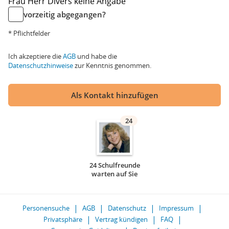
Frau
Herr
Divers
keine Angabe
vorzeitig abgegangen?
* Pflichtfelder
Ich akzeptiere die
AGB
und habe die
Datenschutzhinweise
zur Kenntnis genommen.
Als Kontakt hinzufügen
24
24 Schulfreunde
warten auf Sie
Personensuche
AGB
Datenschutz
Impressum
Privatsphäre
Vertrag kündigen
FAQ