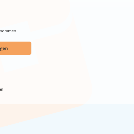
genommen.
ügen
en