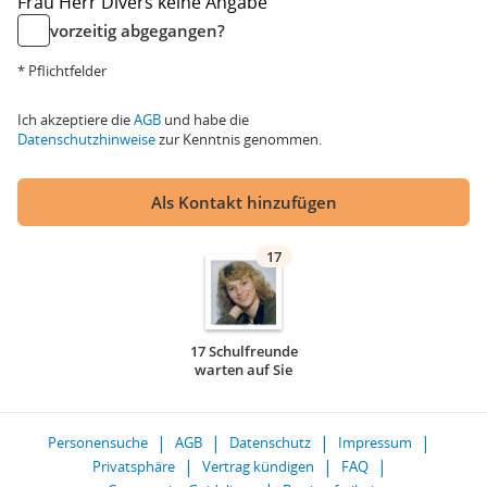
Frau
Herr
Divers
keine Angabe
vorzeitig abgegangen?
* Pflichtfelder
Ich akzeptiere die
AGB
und habe die
Datenschutzhinweise
zur Kenntnis genommen.
Als Kontakt hinzufügen
17
17 Schulfreunde
warten auf Sie
Personensuche
AGB
Datenschutz
Impressum
Privatsphäre
Vertrag kündigen
FAQ