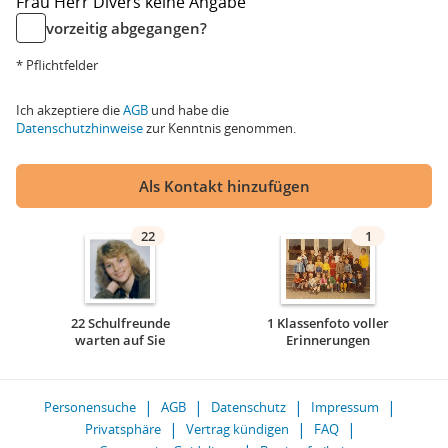
Frau
Herr
Divers
keine Angabe
vorzeitig abgegangen?
* Pflichtfelder
Ich akzeptiere die
AGB
und habe die
Datenschutzhinweise
zur Kenntnis genommen.
Als Kontakt hinzufügen
22
1
22 Schulfreunde
1 Klassenfoto voller
warten auf Sie
Erinnerungen
Personensuche
AGB
Datenschutz
Impressum
Privatsphäre
Vertrag kündigen
FAQ