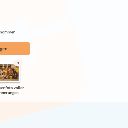
genommen.
ügen
1
senfoto voller
innerungen