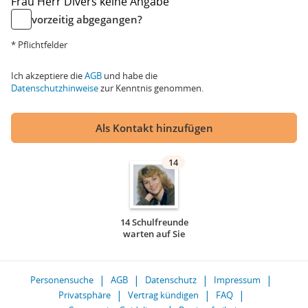
Frau
Herr
Divers
keine Angabe
vorzeitig abgegangen?
* Pflichtfelder
Ich akzeptiere die
AGB
und habe die
Datenschutzhinweise
zur Kenntnis genommen.
Als Kontakt hinzufügen
14
14 Schulfreunde
warten auf Sie
Personensuche
AGB
Datenschutz
Impressum
Privatsphäre
Vertrag kündigen
FAQ