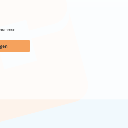
genommen.
ügen