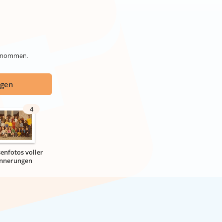
genommen.
ügen
4
senfotos voller
innerungen