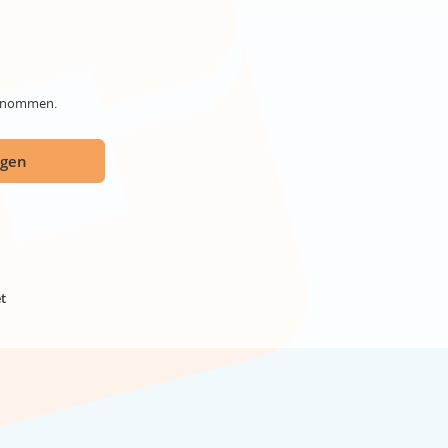
genommen.
ügen
t