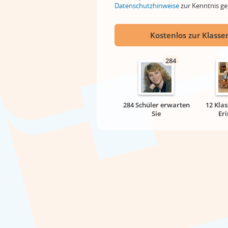
Datenschutzhinweise
zur Kenntnis 
Kostenlos zur Klassen
284
284 Schüler erwarten
12 Klas
Sie
Er