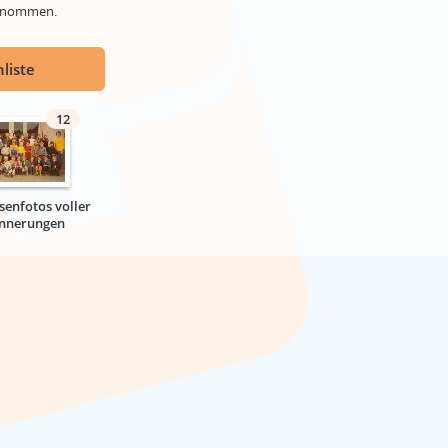
genommen.
liste
12
senfotos voller
innerungen