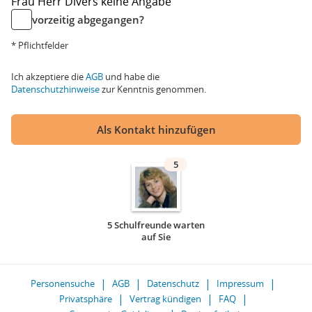
Frau
Herr
Divers
keine Angabe
vorzeitig abgegangen?
* Pflichtfelder
Ich akzeptiere die
AGB
und habe die
Datenschutzhinweise
zur Kenntnis genommen.
Als Kontakt hinzufügen
5
5 Schulfreunde warten
auf Sie
Personensuche
AGB
Datenschutz
Impressum
Privatsphäre
Vertrag kündigen
FAQ