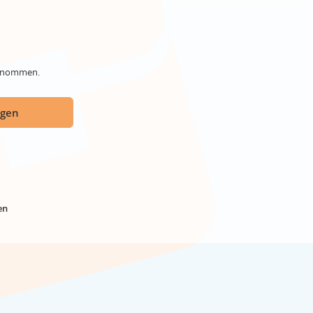
genommen.
ügen
en